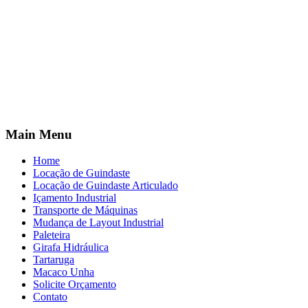
Main Menu
Home
Locação de Guindaste
Locação de Guindaste Articulado
Içamento Industrial
Transporte de Máquinas
Mudança de Layout Industrial
Paleteira
Girafa Hidráulica
Tartaruga
Macaco Unha
Solicite Orçamento
Contato