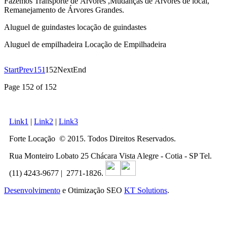
Fazemos Transporte de Árvores ,Mudanças de Árvores de local,
Remanejamento de Árvores Grandes.
Aluguel de guindastes locação de guindastes
Aluguel de empilhadeira Locação de Empilhadeira
Start
Prev
151
152
Next
End
Page 152 of 152
Link1
|
Link2
|
Link3
Forte Locação © 2015. Todos Direitos Reservados.
Rua Monteiro Lobato 25 Chácara Vista Alegre - Cotia - SP Tel.
(11) 4243-9677 | 2771-1826.
Desenvolvimento
e Otimização SEO
KT Solutions
.