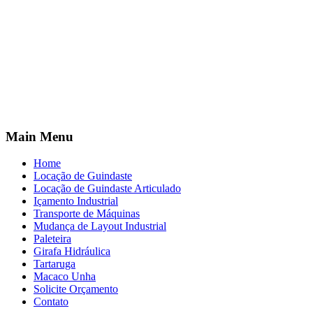
Main Menu
Home
Locação de Guindaste
Locação de Guindaste Articulado
Içamento Industrial
Transporte de Máquinas
Mudança de Layout Industrial
Paleteira
Girafa Hidráulica
Tartaruga
Macaco Unha
Solicite Orçamento
Contato