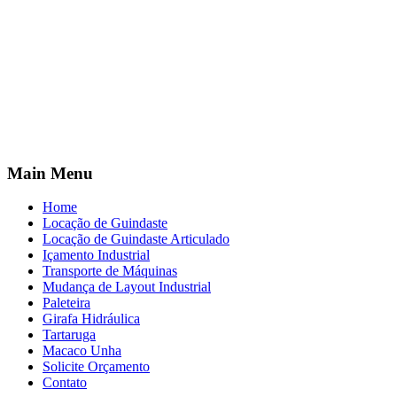
Main Menu
Home
Locação de Guindaste
Locação de Guindaste Articulado
Içamento Industrial
Transporte de Máquinas
Mudança de Layout Industrial
Paleteira
Girafa Hidráulica
Tartaruga
Macaco Unha
Solicite Orçamento
Contato