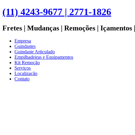
(11) 4243-9677 | 2771-1826
Fretes | Mudanças | Remoções | Içamentos 
Empresa
Guindastes
Guindaste Articulado
Empilhadeiras e Equipamentos
Kit Remoção
Serviços
Localização
Contato