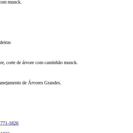
 com munck.
eiras
re, corte de árvore com caminhão munck.
anejamento de Árvores Grandes.
2771-1826