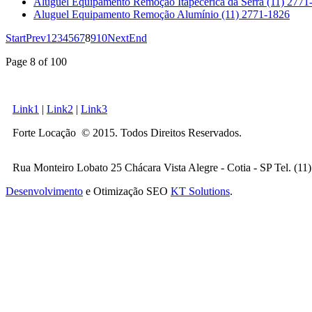
Aluguel Equipamento Remoção Itapecerica da Serra (11) 2771
Aluguel Equipamento Remoção Alumínio (11) 2771-1826
Start
Prev
1
2
3
4
5
6
7
8
9
10
Next
End
Page 8 of 100
Link1
|
Link2
|
Link3
Forte Locação © 2015. Todos Direitos Reservados.
Rua Monteiro Lobato 25 Chácara Vista Alegre - Cotia - SP Tel. (1
Desenvolvimento
e Otimização SEO
KT Solutions
.