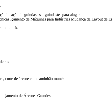
.
o locação de guindastes – guindastes para alugar.
icas Içamento de Máquinas para Indústrias Mudança da Layout de E
 com munck.
eiras
re, corte de árvore com caminhão munck.
anejamento de Árvores Grandes.