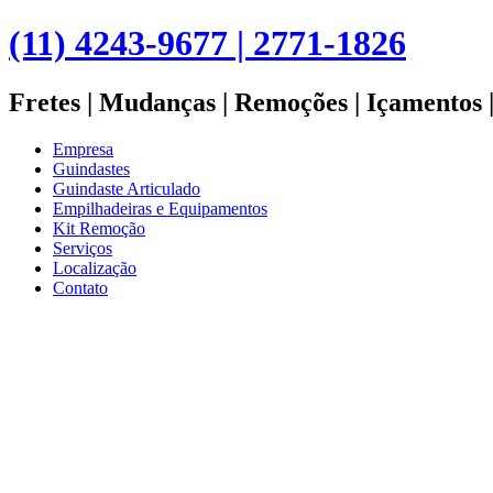
(11) 4243-9677 | 2771-1826
Fretes | Mudanças | Remoções | Içamentos 
Empresa
Guindastes
Guindaste Articulado
Empilhadeiras e Equipamentos
Kit Remoção
Serviços
Localização
Contato