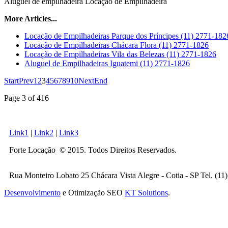
Aluguel de empilhadeira Locação de Empilhadeira
More Articles...
Locação de Empilhadeiras Parque dos Príncipes (11) 2771-182
Locação de Empilhadeiras Chácara Flora (11) 2771-1826
Locação de Empilhadeiras Vila das Belezas (11) 2771-1826
Aluguel de Empilhadeiras Iguatemi (11) 2771-1826
Start
Prev
1
2
3
4
5
6
7
8
9
10
Next
End
Page 3 of 416
Link1
|
Link2
|
Link3
Forte Locação © 2015. Todos Direitos Reservados.
Rua Monteiro Lobato 25 Chácara Vista Alegre - Cotia - SP Tel. (1
Desenvolvimento
e Otimização SEO
KT Solutions
.